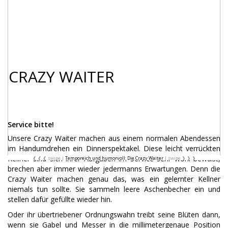
CRAZY WAITER
Service bitte!
Unsere Crazy Waiter machen aus einem normalen Abendessen
im Handumdrehen ein Dinnerspektakel. Diese leicht verrückten
Kellner sind sich ihrer Aufgaben im Service sehr wohl bewußt,
Temporeich und humorvoll: Die Crazy Waiter
brechen aber immer wieder jedermanns Erwartungen. Denn die
Crazy Waiter machen genau das, was ein gelernter Kellner
niemals tun sollte. Sie sammeln leere Aschenbecher ein und
stellen dafür gefüllte wieder hin.
Oder ihr übertriebener Ordnungswahn treibt seine Blüten dann,
wenn sie Gabel und Messer in die millimetergenaue Position