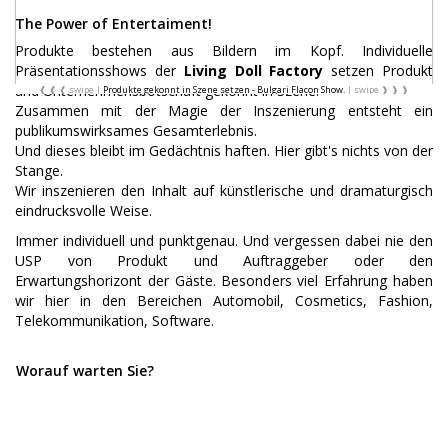
The Power of Entertaiment!
Produkte bestehen aus Bildern im Kopf. Individuelle
Präsentationsshows der
Living Doll Factory
setzen Produkt
und Unternehmensbotschaft gekonnt in Szene.
Produkte gekonnt in Szene setzen - Bulgari Flacon Show.
Zusammen mit der Magie der Inszenierung entsteht ein
publikumswirksames Gesamterlebnis.
Und dieses bleibt im Gedächtnis haften. Hier gibt's nichts von der
Stange.
Wir inszenieren den Inhalt auf künstlerische und dramaturgisch
eindrucksvolle Weise.
Immer individuell und punktgenau. Und vergessen dabei nie den
USP von Produkt und Auftraggeber oder den
Erwartungshorizont der Gäste. Besonders viel Erfahrung haben
wir hier in den Bereichen Automobil, Cosmetics, Fashion,
Telekommunikation, Software.
Worauf warten Sie?